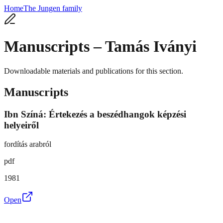
Home
The Jungen family
Manuscripts
– Tamás Iványi
Downloadable materials and publications for this section.
Manuscripts
Ibn Színá: Értekezés a beszédhangok képzési
helyeiről
fordítás arabról
pdf
1981
Open