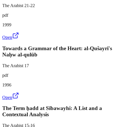
The Arabist 21-22
pdf
1999
Open
Towards a Grammar of the Heart: al-Qušayrī's
Naḥw al-qulūb
The Arabist 17
pdf
1996
Open
The Term ḥadd at Sībawayhi: A List and a
Contextual Analysis
The Arabist 15-16