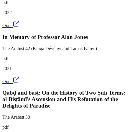
pdf
2022
Open
In Memory of Professor Alan Jones
The Arabist 42 (Kinga Dévényi and Tamás Iványi)
pdf
2021
Open
Qabḍ and basṭ: On the History of Two Ṣūfī Terms:
al-Bisṭāmī’s Ascension and His Refutation of the
Delights of Paradise
The Arabist 30
pdf