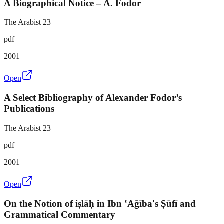
A Biographical Notice – A. Fodor
The Arabist 23
pdf
2001
Open
A Select Bibliography of Alexander Fodor’s
Publications
The Arabist 23
pdf
2001
Open
On the Notion of iṣlāḥ in Ibn ʽAǧība's Ṣūfī and
Grammatical Commentary