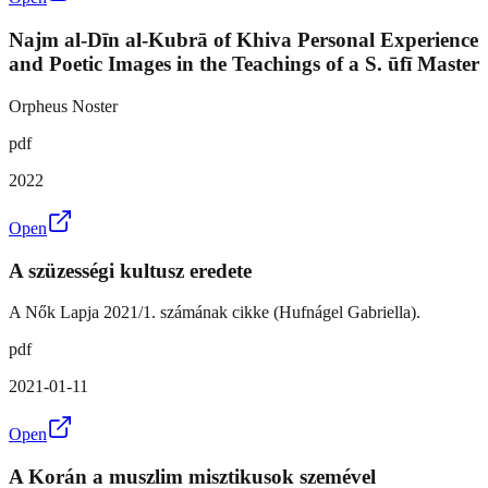
Najm al-Dīn al-Kubrā of Khiva Personal Experience
and Poetic Images in the Teachings of a S. ūfī Master
Orpheus Noster
pdf
2022
Open
A szüzességi kultusz eredete
A Nők Lapja 2021/1. számának cikke (Hufnágel Gabriella).
pdf
2021-01-11
Open
A Korán a muszlim misztikusok szemével