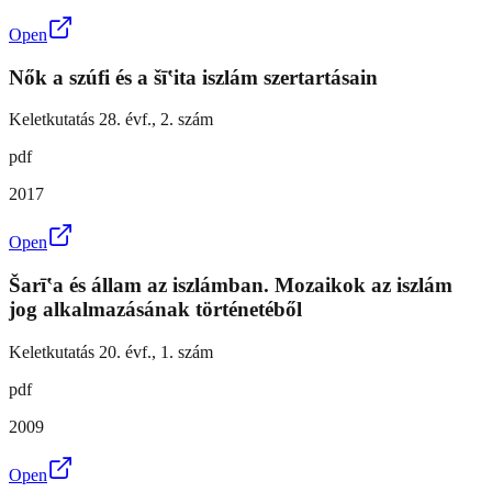
Open
Nők a szúfi és a šī‛ita iszlám szertartásain
Keletkutatás 28. évf., 2. szám
pdf
2017
Open
Šarī‛a és állam az iszlámban. Mozaikok az iszlám
jog alkalmazásának történetéből
Keletkutatás 20. évf., 1. szám
pdf
2009
Open