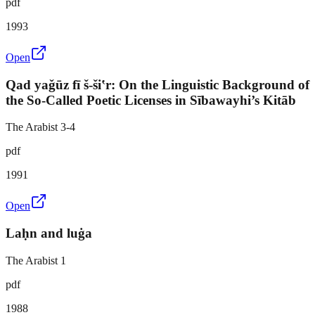
pdf
1993
Open
Qad yaǧūz fī š-šiʽr: On the Linguistic Background of
the So-Called Poetic Licenses in Sībawayhi’s Kitāb
The Arabist 3-4
pdf
1991
Open
Laḥn and luġa
The Arabist 1
pdf
1988