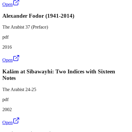
Open
Alexander Fodor (1941-2014)
The Arabist 37 (Preface)
pdf
2016
Open
Kalām at Sībawayhi: Two Indices with Sixteen
Notes
The Arabist 24-25
pdf
2002
Open