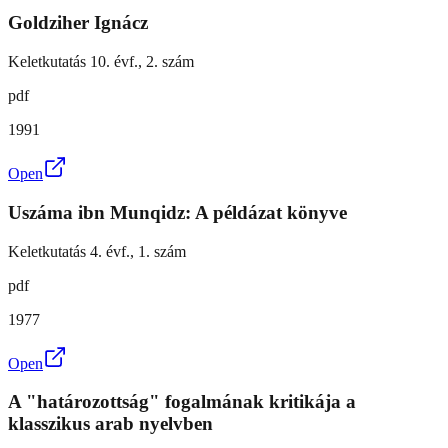
Goldziher Ignácz
Keletkutatás 10. évf., 2. szám
pdf
1991
Open
Uszáma ibn Munqidz: A példázat könyve
Keletkutatás 4. évf., 1. szám
pdf
1977
Open
A "határozottság" fogalmának kritikája a
klasszikus arab nyelvben