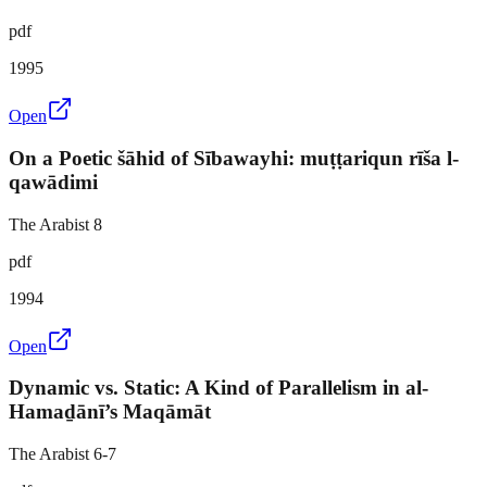
pdf
1995
Open
On a Poetic šāhid of Sībawayhi: muṭṭariqun rīša l-
qawādimi
The Arabist 8
pdf
1994
Open
Dynamic vs. Static: A Kind of Parallelism in al-
Hamaḏānī’s Maqāmāt
The Arabist 6-7