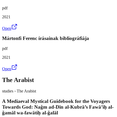
pdf
2021
Open
Mártonfi Ferenc írásainak bibliográfiája
pdf
2021
Open
The Arabist
studies › The Arabist
A Mediaeval Mystical Guidebook for the Voyagers
Towards God: Naǧm ad-Dīn al-Kubrā’s Fawā’iḥ al-
ǧamāl wa-fawātiḥ al-ǧalāl